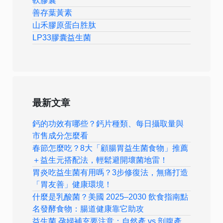
軟膠囊
善存葉黃素
山禾膠原蛋白胜肽
LP33膠囊益生菌
最新文章
鈣的功效有哪些？鈣片種類、每日攝取量與
市售成分怎麼看
春節怎麼吃？8大「顧腸胃益生菌食物」推薦
＋益生元搭配法，輕鬆避開壞菌地雷！
胃炎吃益生菌有用嗎？3步修復法，無痛打造
「胃友善」健康環境！
什麼是乳酸菌？美國 2025–2030 飲食指南點
名發酵食物：腸道健康靠它助攻
益生菌 孕婦補充要注意：自然產 vs 剖腹產，