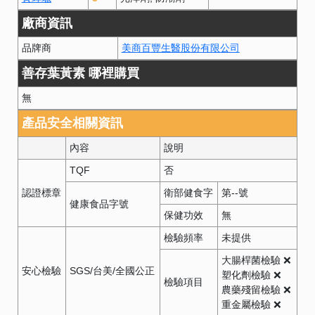
廠商資訊
品牌商
美商百豐生醫股份有限公司
善存葉黃素 哪裡購買
無
產品安全相關資訊
內容
說明
TQF
否
認證標章
衛部健食字
第
--
號
健康食品字號
保健功效
無
檢驗頻率
未提供
大腸桿菌檢驗 ❌
安心檢驗
SGS/台美/全國公正
塑化劑檢驗 ❌
檢驗項目
農藥殘留檢驗 ❌
重金屬檢驗 ❌