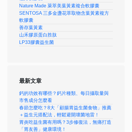
Nature Made 萊萃美葉黃素複合軟膠囊
SENTOSA 三多金盞花萃取物含葉黃素複方
軟膠囊
善存葉黃素
山禾膠原蛋白胜肽
LP33膠囊益生菌
最新文章
鈣的功效有哪些？鈣片種類、每日攝取量與
市售成分怎麼看
春節怎麼吃？8大「顧腸胃益生菌食物」推薦
＋益生元搭配法，輕鬆避開壞菌地雷！
胃炎吃益生菌有用嗎？3步修復法，無痛打造
「胃友善」健康環境！