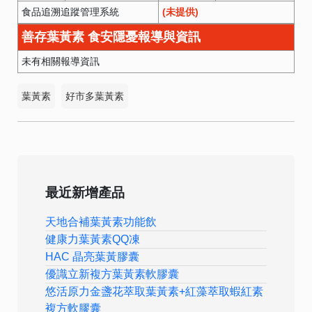
食品追溯追蹤管理系統
(未提供)
善存葉黃素 食安隱憂報導與資訊
未有相關報導資訊
葉黃素
好市多葉黃素
最近新增產品
天地合補葉黃素功能飲
健康力葉黃素QQ凍
HAC 晶亮葉黃膠囊
優識立新複方葉黃素軟膠囊
悠活原力金盞花萃取葉黃素+紅藻萃取蝦紅素
複方軟膠囊