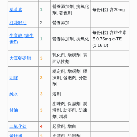
營養添加劑
抗氧化
葉黃素
1
每份(粒) 含20mg
劑
著色劑
紅花籽油
2
營養添加
每份(粒) 含維生素
生育醇 (維生
1
營養添加劑
抗氧化
E 0.75mg α-TE
素E)
(1.16IU)
乳化劑
增稠劑
表
大豆卵磷脂
3
面活性劑
穩定劑
增稠劑
膠
明膠
3
凍劑
發泡劑
分散
劑
純水
3
溶劑
甜味劑
保濕劑
潤
甘油
3
滑劑
助溶劑
防凍
劑
增稠
二氧化鈦
4
起雲劑
增白
黃蜂蠟
3
光澤劑
防潮劑