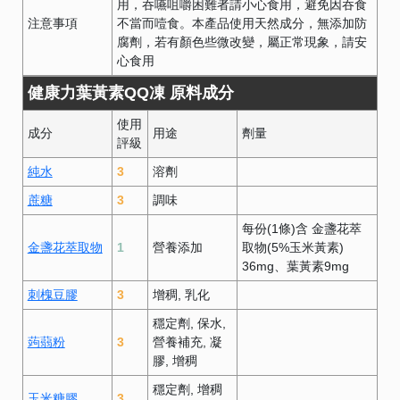
用，吞嚥咀嚼困難者請小心食用，避免因吞食
注意事項
不當而噎食。本產品使用天然成分，無添加防
腐劑，若有顏色些微改變，屬正常現象，請安
心食用
健康力葉黃素QQ凍 原料成分
使用
成分
用途
劑量
評級
純水
3
溶劑
蔗糖
3
調味
每份(1條)含 金盞花萃
金盞花萃取物
1
營養添加
取物(5%玉米黃素)
36mg、葉黃素9mg
刺槐豆膠
3
增稠
乳化
穩定劑
保水
蒟蒻粉
3
營養補充
凝
膠
增稠
穩定劑
增稠
玉米糖膠
3