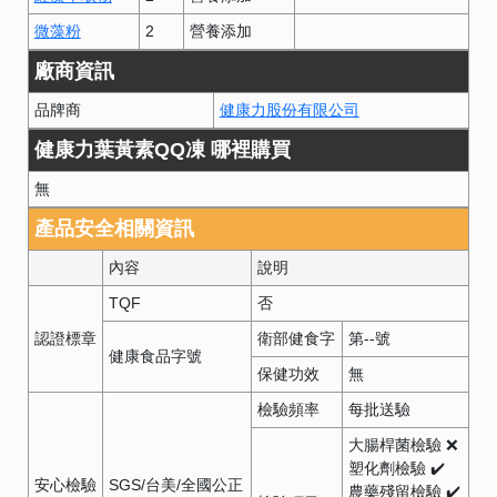
微藻粉
2
營養添加
廠商資訊
品牌商
健康力股份有限公司
健康力葉黃素QQ凍 哪裡購買
無
產品安全相關資訊
內容
說明
TQF
否
認證標章
衛部健食字
第
--
號
健康食品字號
保健功效
無
檢驗頻率
每批送驗
大腸桿菌檢驗 ❌
塑化劑檢驗 ✔️
安心檢驗
SGS/台美/全國公正
農藥殘留檢驗 ✔️