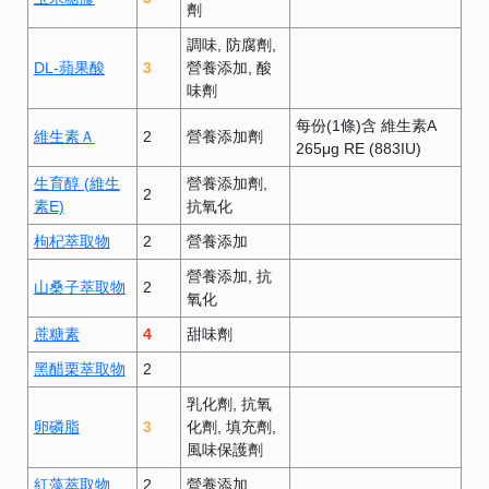
劑
調味
防腐劑
DL-蘋果酸
3
營養添加
酸
味劑
每份(1條)含 維生素A
維生素Ａ
2
營養添加劑
265μg RE (883IU)
生育醇 (維生
營養添加劑
2
素E)
抗氧化
枸杞萃取物
2
營養添加
營養添加
抗
山桑子萃取物
2
氧化
蔗糖素
4
甜味劑
黑醋栗萃取物
2
乳化劑
抗氧
卵磷脂
3
化劑
填充劑
風味保護劑
紅藻萃取物
2
營養添加