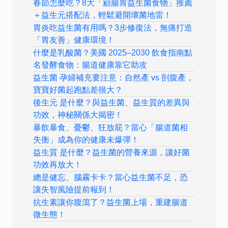
春節怎麼吃？8大「顧腸胃益生菌食物」推薦
＋益生元搭配法，輕鬆避開壞菌地雷！
胃炎吃益生菌有用嗎？3步修復法，無痛打造
「胃友善」健康環境！
什麼是乳酸菌？美國 2025–2030 飲食指南點
名發酵食物：腸道健康靠它助攻
益生菌 孕婦補充要注意：自然產 vs 剖腹產，
寶寶好菌起跑點差很大？
後生元 是什麼？與益生菌、益生質的差異與
功效，神秘關係大揭密！
暴飲暴食、憂鬱、狂放屁？當心「腸道菌相
失衡」成為你的健康未爆彈！
益生質 是什麼？益生菌的營養來源，讓好菌
功效再放大！
總是健忘、腦霧卡卡？當心益生菌不足，恐
讓失智風險提前報到！
抗生素讓你腹瀉了？益生菌上場，重建腸道
微生態！