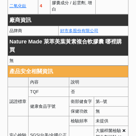
膠囊成分
/
起雲劑
增
二氧化鈦
4
白
廠商資訊
品牌商
好市多股份有限公司
Nature Made 萊萃美葉黃素複合軟膠囊 哪裡購
買
無
產品安全相關資訊
內容
說明
TQF
否
認證標章
衛部健食字
第
--
號
健康食品字號
保健功效
無
檢驗頻率
未提供
大腸桿菌檢驗 ❌
安心檢驗
SGS/台美/全國公正