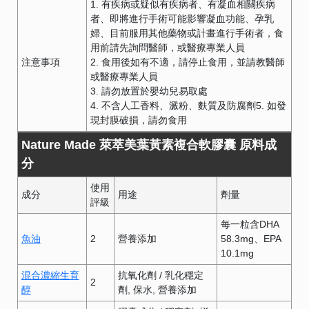
1. 有疾病或疑似有疾病者、有凝血相關疾病
者、即將進行手術可能影響凝血功能、孕乳
婦、目前服用其他藥物或計畫進行手術者，食
用前請先詢問醫師，或醫療專業人員
注意事項
2. 食用後如有不適，請停止食用，並請教醫師
或醫療專業人員
3. 請勿放置於嬰幼兒易取處
4. 不含人工香料、澱粉、麩質及防腐劑5. 如發
現封膜破損，請勿食用
Nature Made 萊萃美葉黃素複合軟膠囊 原料成
分
使用
成分
用途
劑量
評級
每一粒含DHA
魚油
2
營養添加
58.3mg、EPA
10.1mg
混合濃縮生育
抗氧化劑
/
乳化穩定
2
醇
劑
保水
營養添加