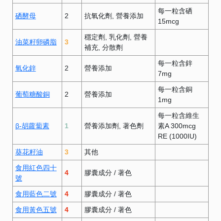
每一粒含硒
硒酵母
2
抗氧化劑
營養添加
15mcg
穩定劑
乳化劑
營養
油菜籽卵磷脂
3
補充
分散劑
每一粒含鋅
氧化鋅
2
營養添加
7mg
每一粒含銅
葡萄糖酸銅
2
營養添加
1mg
每一粒含維生
β-胡蘿蔔素
1
營養添加劑
著色劑
素A 300mcg
RE (1000IU)
葵花籽油
3
其他
食用紅色四十
4
膠囊成分
/
著色
號
食用藍色二號
4
膠囊成分
/
著色
食用黃色五號
4
膠囊成分
/
著色