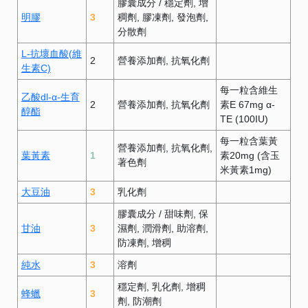
膠囊成分
/
穩定劑
增
明膠
3
稠劑
膠凍劑
發泡劑
分散劑
L-抗壞血酸(維
2
營養添加劑
抗氧化劑
生素C)
每一粒含維生
乙酸dl-α-生育
2
營養添加劑
抗氧化劑
素E 67mg α-
醇酯
TE (100IU)
每一粒含葉黃
營養添加劑
抗氧化劑
葉黃素
1
素20mg (含玉
著色劑
米黃素1mg)
大豆油
3
乳化劑
膠囊成分
/
甜味劑
保
甘油
3
濕劑
潤滑劑
助溶劑
防凍劑
增稠
純水
3
溶劑
穩定劑
乳化劑
增稠
蜂蠟
3
劑
防潮劑