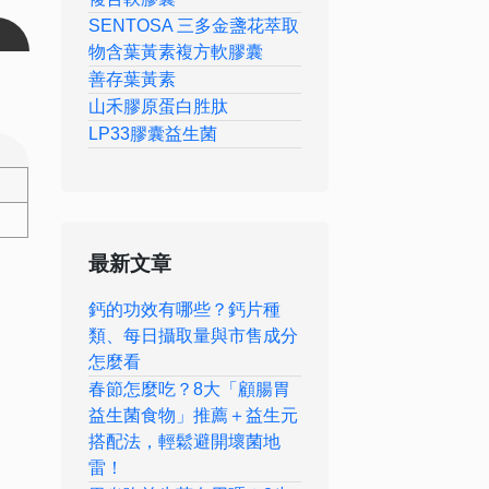
SENTOSA 三多金盞花萃取
物含葉黃素複方軟膠囊
善存葉黃素
山禾膠原蛋白胜肽
LP33膠囊益生菌
最新文章
鈣的功效有哪些？鈣片種
類、每日攝取量與市售成分
怎麼看
春節怎麼吃？8大「顧腸胃
益生菌食物」推薦＋益生元
搭配法，輕鬆避開壞菌地
雷！