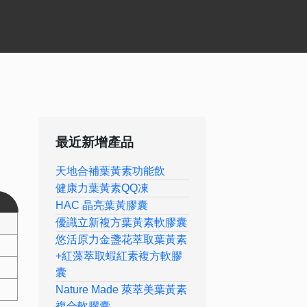
最近新增產品
天地合補葉黃素功能飲
健康力葉黃素QQ凍
HAC 晶亮葉黃膠囊
優識立新複方葉黃素軟膠囊
悠活原力金盞花萃取葉黃素
+紅藻萃取蝦紅素複方軟膠
囊
Nature Made 萊萃美葉黃素
複合軟膠囊