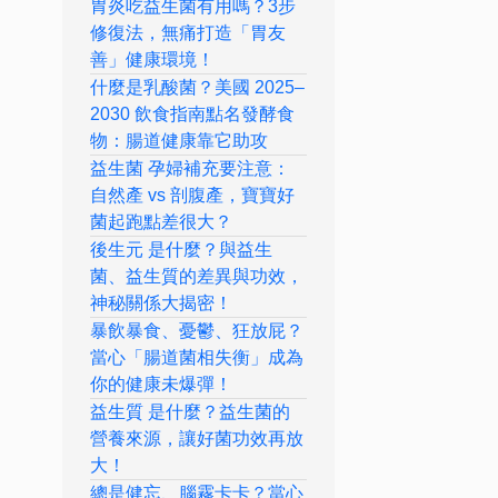
胃炎吃益生菌有用嗎？3步
修復法，無痛打造「胃友
善」健康環境！
什麼是乳酸菌？美國 2025–
2030 飲食指南點名發酵食
物：腸道健康靠它助攻
益生菌 孕婦補充要注意：
自然產 vs 剖腹產，寶寶好
菌起跑點差很大？
後生元 是什麼？與益生
菌、益生質的差異與功效，
神秘關係大揭密！
暴飲暴食、憂鬱、狂放屁？
當心「腸道菌相失衡」成為
你的健康未爆彈！
益生質 是什麼？益生菌的
營養來源，讓好菌功效再放
大！
總是健忘、腦霧卡卡？當心