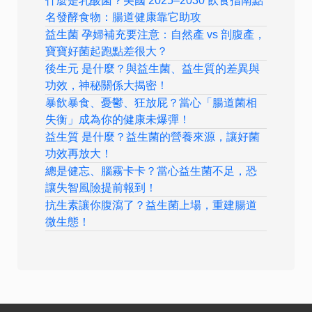
什麼是乳酸菌？美國 2025–2030 飲食指南點
名發酵食物：腸道健康靠它助攻
益生菌 孕婦補充要注意：自然產 vs 剖腹產，
寶寶好菌起跑點差很大？
後生元 是什麼？與益生菌、益生質的差異與
功效，神秘關係大揭密！
暴飲暴食、憂鬱、狂放屁？當心「腸道菌相
失衡」成為你的健康未爆彈！
益生質 是什麼？益生菌的營養來源，讓好菌
功效再放大！
總是健忘、腦霧卡卡？當心益生菌不足，恐
讓失智風險提前報到！
抗生素讓你腹瀉了？益生菌上場，重建腸道
微生態！