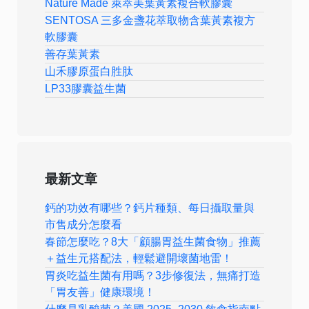
Nature Made 萊萃美葉黃素複合軟膠囊
SENTOSA 三多金盞花萃取物含葉黃素複方
軟膠囊
善存葉黃素
山禾膠原蛋白胜肽
LP33膠囊益生菌
最新文章
鈣的功效有哪些？鈣片種類、每日攝取量與
市售成分怎麼看
春節怎麼吃？8大「顧腸胃益生菌食物」推薦
＋益生元搭配法，輕鬆避開壞菌地雷！
胃炎吃益生菌有用嗎？3步修復法，無痛打造
「胃友善」健康環境！