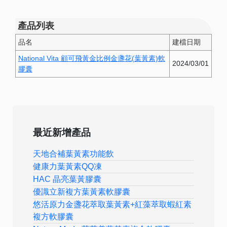
產品列表
品名
建檔日期
National Vita 顧可飛黃金比例金盞花(葉黃素)軟
2024/03/01
膠囊
最近新增產品
天地合補葉黃素功能飲
健康力葉黃素QQ凍
HAC 晶亮葉黃膠囊
優識立新複方葉黃素軟膠囊
悠活原力金盞花萃取葉黃素+紅藻萃取蝦紅素
複方軟膠囊