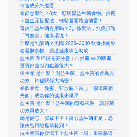
市售成分怎麼看
春節怎麼吃？8大「顧腸胃益生菌食物」推薦
＋益生元搭配法，輕鬆避開壞菌地雷！
胃炎吃益生菌有用嗎？3步修復法，無痛打造
「胃友善」健康環境！
什麼是乳酸菌？美國 2025–2030 飲食指南點
名發酵食物：腸道健康靠它助攻
益生菌 孕婦補充要注意：自然產 vs 剖腹產，
寶寶好菌起跑點差很大？
後生元 是什麼？與益生菌、益生質的差異與
功效，神秘關係大揭密！
暴飲暴食、憂鬱、狂放屁？當心「腸道菌相
失衡」成為你的健康未爆彈！
益生質 是什麼？益生菌的營養來源，讓好菌
功效再放大！
總是健忘、腦霧卡卡？當心益生菌不足，恐
讓失智風險提前報到！
抗生素讓你腹瀉了？益生菌上場，重建腸道