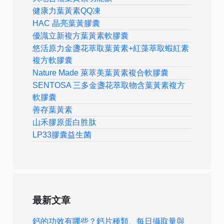
健康力葉黃素QQ凍
HAC 晶亮葉黃膠囊
優識立新複方葉黃素軟膠囊
悠活原力金盞花萃取葉黃素+紅藻萃取蝦紅素
複方軟膠囊
Nature Made 萊萃美葉黃素複合軟膠囊
SENTOSA 三多金盞花萃取物含葉黃素複方
軟膠囊
善存葉黃素
山禾膠原蛋白胜肽
LP33膠囊益生菌
最新文章
鈣的功效有哪些？鈣片種類、每日攝取量與