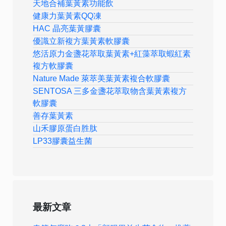
天地合補葉黃素功能飲
健康力葉黃素QQ凍
HAC 晶亮葉黃膠囊
優識立新複方葉黃素軟膠囊
悠活原力金盞花萃取葉黃素+紅藻萃取蝦紅素
複方軟膠囊
Nature Made 萊萃美葉黃素複合軟膠囊
SENTOSA 三多金盞花萃取物含葉黃素複方
軟膠囊
善存葉黃素
山禾膠原蛋白胜肽
LP33膠囊益生菌
最新文章