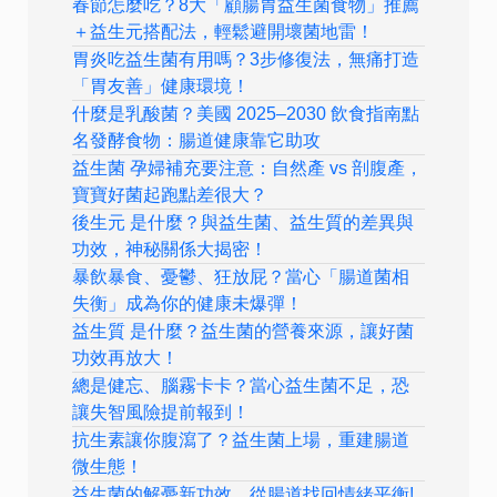
春節怎麼吃？8大「顧腸胃益生菌食物」推薦
＋益生元搭配法，輕鬆避開壞菌地雷！
胃炎吃益生菌有用嗎？3步修復法，無痛打造
「胃友善」健康環境！
什麼是乳酸菌？美國 2025–2030 飲食指南點
名發酵食物：腸道健康靠它助攻
益生菌 孕婦補充要注意：自然產 vs 剖腹產，
寶寶好菌起跑點差很大？
後生元 是什麼？與益生菌、益生質的差異與
功效，神秘關係大揭密！
暴飲暴食、憂鬱、狂放屁？當心「腸道菌相
失衡」成為你的健康未爆彈！
益生質 是什麼？益生菌的營養來源，讓好菌
功效再放大！
總是健忘、腦霧卡卡？當心益生菌不足，恐
讓失智風險提前報到！
抗生素讓你腹瀉了？益生菌上場，重建腸道
微生態！
益生菌的解憂新功效，從腸道找回情緒平衡!