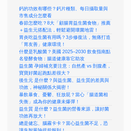
鈣的功效有哪些？鈣片種類、每日攝取量與
市售成分怎麼看
春節怎麼吃？8大「顧腸胃益生菌食物」推薦
＋益生元搭配法，輕鬆避開壞菌地雷！
胃炎吃益生菌有用嗎？3步修復法，無痛打造
「胃友善」健康環境！
什麼是乳酸菌？美國 2025–2030 飲食指南點
名發酵食物：腸道健康靠它助攻
益生菌 孕婦補充要注意：自然產 vs 剖腹產，
寶寶好菌起跑點差很大？
後生元 是什麼？與益生菌、益生質的差異與
功效，神秘關係大揭密！
暴飲暴食、憂鬱、狂放屁？當心「腸道菌相
失衡」成為你的健康未爆彈！
益生質 是什麼？益生菌的營養來源，讓好菌
功效再放大！
總是健忘、腦霧卡卡？當心益生菌不足，恐
讓失智風險提前報到！