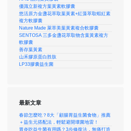
優識立新複方葉黃素軟膠囊
悠活原力金盞花萃取葉黃素+紅藻萃取蝦紅素
複方軟膠囊
Nature Made 萊萃美葉黃素複合軟膠囊
SENTOSA 三多金盞花萃取物含葉黃素複方
軟膠囊
善存葉黃素
山禾膠原蛋白胜肽
LP33膠囊益生菌
最新文章
春節怎麼吃？8大「顧腸胃益生菌食物」推薦
＋益生元搭配法，輕鬆避開壞菌地雷！
胃炎吃益生菌有用嗎？3步修復法，無痛打造