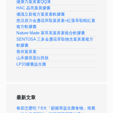
健康力葉黃素QQ凍
HAC 晶亮葉黃膠囊
優識立新複方葉黃素軟膠囊
悠活原力金盞花萃取葉黃素+紅藻萃取蝦紅素
複方軟膠囊
Nature Made 萊萃美葉黃素複合軟膠囊
SENTOSA 三多金盞花萃取物含葉黃素複方
軟膠囊
善存葉黃素
山禾膠原蛋白胜肽
LP33膠囊益生菌
最新文章
春節怎麼吃？8大「顧腸胃益生菌食物」推薦