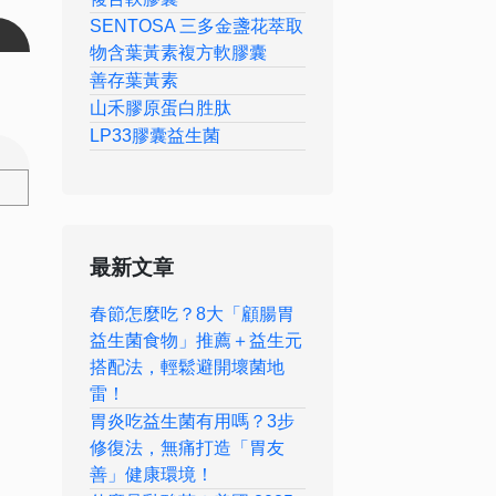
SENTOSA 三多金盞花萃取
物含葉黃素複方軟膠囊
善存葉黃素
山禾膠原蛋白胜肽
LP33膠囊益生菌
最新文章
春節怎麼吃？8大「顧腸胃
益生菌食物」推薦＋益生元
搭配法，輕鬆避開壞菌地
雷！
胃炎吃益生菌有用嗎？3步
修復法，無痛打造「胃友
善」健康環境！