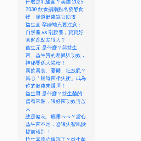
什麼是乳酸菌？美國 2025–
2030 飲食指南點名發酵食
物：腸道健康靠它助攻
益生菌 孕婦補充要注意：
自然產 vs 剖腹產，寶寶好
菌起跑點差很大？
後生元 是什麼？與益生
菌、益生質的差異與功效，
神秘關係大揭密！
暴飲暴食、憂鬱、狂放屁？
當心「腸道菌相失衡」成為
你的健康未爆彈！
益生質 是什麼？益生菌的
營養來源，讓好菌功效再放
大！
總是健忘、腦霧卡卡？當心
益生菌不足，恐讓失智風險
提前報到！
抗生素讓你腹瀉了？益生菌