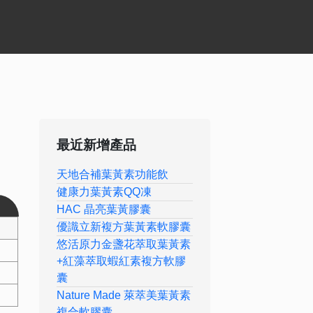
最近新增產品
天地合補葉黃素功能飲
健康力葉黃素QQ凍
HAC 晶亮葉黃膠囊
優識立新複方葉黃素軟膠囊
悠活原力金盞花萃取葉黃素
+紅藻萃取蝦紅素複方軟膠
囊
Nature Made 萊萃美葉黃素
複合軟膠囊