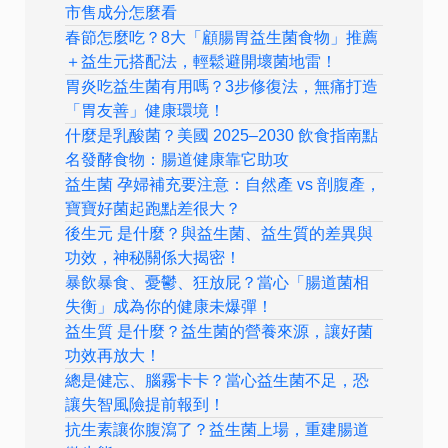
市售成分怎麼看
春節怎麼吃？8大「顧腸胃益生菌食物」推薦
＋益生元搭配法，輕鬆避開壞菌地雷！
胃炎吃益生菌有用嗎？3步修復法，無痛打造
「胃友善」健康環境！
什麼是乳酸菌？美國 2025–2030 飲食指南點
名發酵食物：腸道健康靠它助攻
益生菌 孕婦補充要注意：自然產 vs 剖腹產，
寶寶好菌起跑點差很大？
後生元 是什麼？與益生菌、益生質的差異與
功效，神秘關係大揭密！
暴飲暴食、憂鬱、狂放屁？當心「腸道菌相
失衡」成為你的健康未爆彈！
益生質 是什麼？益生菌的營養來源，讓好菌
功效再放大！
總是健忘、腦霧卡卡？當心益生菌不足，恐
讓失智風險提前報到！
抗生素讓你腹瀉了？益生菌上場，重建腸道