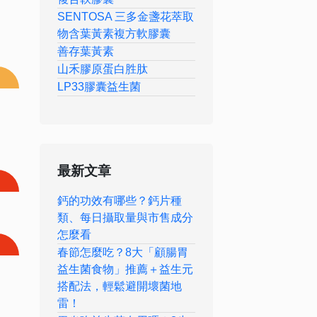
SENTOSA 三多金盞花萃取
物含葉黃素複方軟膠囊
善存葉黃素
山禾膠原蛋白胜肽
LP33膠囊益生菌
最新文章
鈣的功效有哪些？鈣片種
類、每日攝取量與市售成分
怎麼看
春節怎麼吃？8大「顧腸胃
益生菌食物」推薦＋益生元
搭配法，輕鬆避開壞菌地
雷！