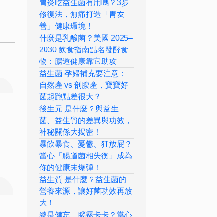
胃炎吃益生菌有用嗎？3步
修復法，無痛打造「胃友
善」健康環境！
什麼是乳酸菌？美國 2025–
2030 飲食指南點名發酵食
物：腸道健康靠它助攻
益生菌 孕婦補充要注意：
自然產 vs 剖腹產，寶寶好
菌起跑點差很大？
後生元 是什麼？與益生
菌、益生質的差異與功效，
神秘關係大揭密！
暴飲暴食、憂鬱、狂放屁？
當心「腸道菌相失衡」成為
你的健康未爆彈！
益生質 是什麼？益生菌的
營養來源，讓好菌功效再放
大！
總是健忘、腦霧卡卡？當心