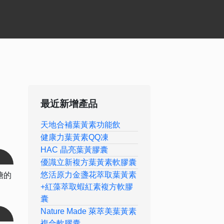
最近新增產品
天地合補葉黃素功能飲
健康力葉黃素QQ凍
HAC 晶亮葉黃膠囊
優識立新複方葉黃素軟膠囊
悠活原力金盞花萃取葉黃素
糖的
+紅藻萃取蝦紅素複方軟膠
囊
Nature Made 萊萃美葉黃素
複合軟膠囊