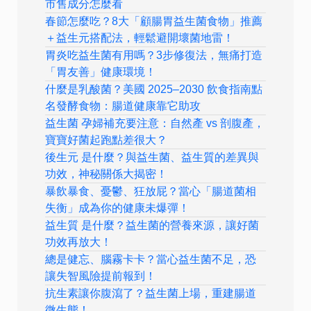
市售成分怎麼看
春節怎麼吃？8大「顧腸胃益生菌食物」推薦
＋益生元搭配法，輕鬆避開壞菌地雷！
胃炎吃益生菌有用嗎？3步修復法，無痛打造
「胃友善」健康環境！
什麼是乳酸菌？美國 2025–2030 飲食指南點
名發酵食物：腸道健康靠它助攻
益生菌 孕婦補充要注意：自然產 vs 剖腹產，
寶寶好菌起跑點差很大？
後生元 是什麼？與益生菌、益生質的差異與
功效，神秘關係大揭密！
暴飲暴食、憂鬱、狂放屁？當心「腸道菌相
失衡」成為你的健康未爆彈！
益生質 是什麼？益生菌的營養來源，讓好菌
功效再放大！
總是健忘、腦霧卡卡？當心益生菌不足，恐
讓失智風險提前報到！
抗生素讓你腹瀉了？益生菌上場，重建腸道
微生態！