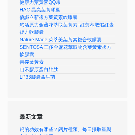
健康力葉黃素QQ凍
HAC 晶亮葉黃膠囊
優識立新複方葉黃素軟膠囊
悠活原力金盞花萃取葉黃素+紅藻萃取蝦紅素
複方軟膠囊
Nature Made 萊萃美葉黃素複合軟膠囊
SENTOSA 三多金盞花萃取物含葉黃素複方
軟膠囊
善存葉黃素
山禾膠原蛋白胜肽
LP33膠囊益生菌
最新文章
鈣的功效有哪些？鈣片種類、每日攝取量與