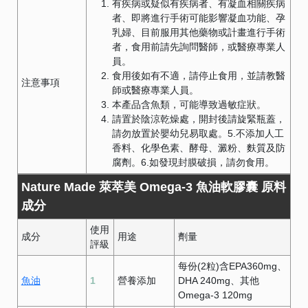
有疾病或疑似有疾病者、有凝血相關疾病
者、即將進行手術可能影響凝血功能、孕
乳婦、目前服用其他藥物或計畫進行手術
者，食用前請先詢問醫師，或醫療專業人
員。
食用後如有不適，請停止食用，並請教醫
注意事項
師或醫療專業人員。
本產品含魚類，可能導致過敏症狀。
請置於陰涼乾燥處，開封後請旋緊瓶蓋，
請勿放置於嬰幼兒易取處。5.不添加人工
香料、化學色素、酵母、澱粉、麩質及防
腐劑。6.如發現封膜破損，請勿食用。
Nature Made 萊萃美 Omega-3 魚油軟膠囊 原料
成分
使用
成分
用途
劑量
評級
每份(2粒)含EPA360mg、
魚油
1
營養添加
DHA 240mg、其他
Omega-3 120mg