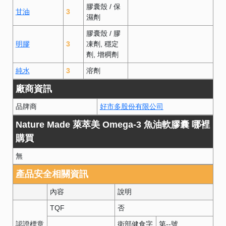
膠囊殼
/
保
甘油
3
濕劑
膠囊殼
/
膠
明膠
3
凍劑
穩定
劑
增稠劑
純水
3
溶劑
廠商資訊
品牌商
好市多股份有限公司
Nature Made 萊萃美 Omega-3 魚油軟膠囊 哪裡
購買
無
產品安全相關資訊
內容
說明
TQF
否
認證標章
衛部健食字
第
--
號