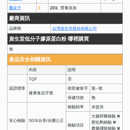
覆盆子
3
調味
營養添加
廠商資訊
品牌商
台灣資生堂股份有限公司
資生堂低分子膠原蛋白粉 哪裡購買
無
產品安全相關資訊
內容
說明
TQF
否
認證標章
衛部健食字
第
--
號
健康食品字號
保健功效
無
檢驗頻率
未提供
大腸桿菌檢驗 ❌
安心檢驗
SGS/台美/全國公正
塑化劑檢驗 ❌
檢驗項目
農藥殘留檢驗 ❌