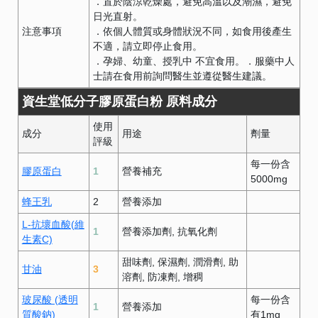
．置於陰涼乾燥處，避免高溫以及潮濕，避免
日光直射。
注意事項
．依個人體質或身體狀況不同，如食用後產生
不適，請立即停止食用。
．孕婦、幼童、授乳中 不宜食用。．服藥中人
士請在食用前詢問醫生並遵從醫生建議。
資生堂低分子膠原蛋白粉 原料成分
使用
成分
用途
劑量
評級
每一份含
膠原蛋白
1
營養補充
5000mg
蜂王乳
2
營養添加
L-抗壞血酸(維
1
營養添加劑
抗氧化劑
生素C)
甜味劑
保濕劑
潤滑劑
助
甘油
3
溶劑
防凍劑
增稠
玻尿酸 (透明
每一份含
1
營養添加
質酸鈉)
有1mg