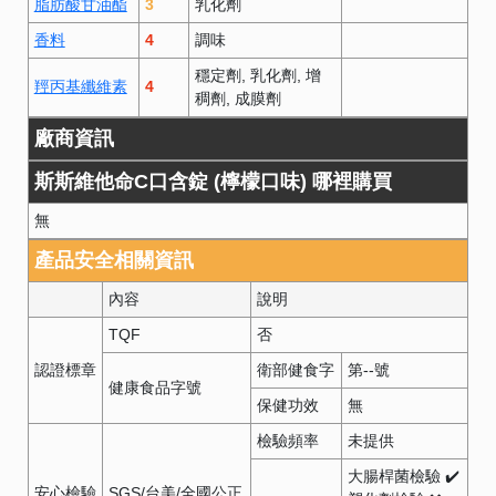
脂肪酸甘油酯
3
乳化劑
香料
4
調味
穩定劑
乳化劑
增
羥丙基纖維素
4
稠劑
成膜劑
廠商資訊
斯斯維他命C口含錠 (檸檬口味) 哪裡購買
無
產品安全相關資訊
內容
說明
TQF
否
認證標章
衛部健食字
第
--
號
健康食品字號
保健功效
無
檢驗頻率
未提供
大腸桿菌檢驗 ✔️
安心檢驗
SGS/台美/全國公正