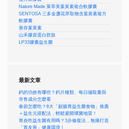
Nature Made 萊萃美葉黃素複合軟膠囊
SENTOSA 三多金盞花萃取物含葉黃素複方
軟膠囊
善存葉黃素
山禾膠原蛋白胜肽
LP33膠囊益生菌
最新文章
鈣的功效有哪些？鈣片種類、每日攝取量與
市售成分怎麼看
春節怎麼吃？8大「顧腸胃益生菌食物」推薦
＋益生元搭配法，輕鬆避開壞菌地雷！
胃炎吃益生菌有用嗎？3步修復法，無痛打造
「胃友善」健康環境！