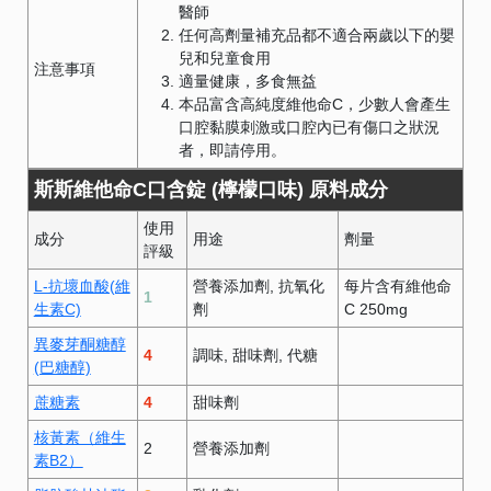
醫師
任何高劑量補充品都不適合兩歲以下的嬰
兒和兒童食用
注意事項
適量健康，多食無益
本品富含高純度維他命C，少數人會產生
口腔黏膜刺激或口腔內已有傷口之狀況
者，即請停用。
斯斯維他命C口含錠 (檸檬口味) 原料成分
使用
成分
用途
劑量
評級
L-抗壞血酸(維
營養添加劑
抗氧化
每片含有維他命
1
生素C)
劑
C 250mg
異麥芽酮糖醇
4
調味
甜味劑
代糖
(巴糖醇)
蔗糖素
4
甜味劑
核黃素（維生
2
營養添加劑
素B2）