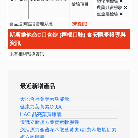
塑化劑檢驗 ❌
檢驗項目
農藥殘留檢驗 ❌
重金屬檢驗 ❌
食品追溯追蹤管理系統
(未提供)
斯斯維他命C口含錠 (檸檬口味) 食安隱憂報導與
資訊
未有相關報導資訊
最近新增產品
天地合補葉黃素功能飲
健康力葉黃素QQ凍
HAC 晶亮葉黃膠囊
優識立新複方葉黃素軟膠囊
悠活原力金盞花萃取葉黃素+紅藻萃取蝦紅素
複方軟膠囊