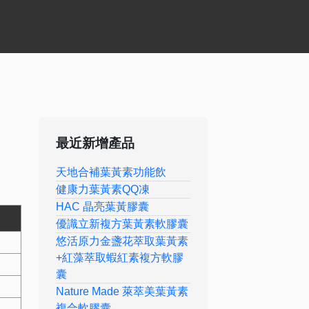
最近新增產品
天地合補葉黃素功能飲
健康力葉黃素QQ凍
HAC 晶亮葉黃膠囊
優識立新複方葉黃素軟膠囊
悠活原力金盞花萃取葉黃素
+紅藻萃取蝦紅素複方軟膠
囊
Nature Made 萊萃美葉黃素
複合軟膠囊