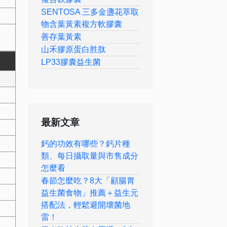
SENTOSA 三多金盞花萃取
物含葉黃素複方軟膠囊
善存葉黃素
山禾膠原蛋白胜肽
LP33膠囊益生菌
最新文章
鈣的功效有哪些？鈣片種
類、每日攝取量與市售成分
怎麼看
春節怎麼吃？8大「顧腸胃
益生菌食物」推薦＋益生元
搭配法，輕鬆避開壞菌地
雷！