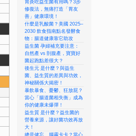
胃炎吃益生菌有用嗎？3步
修復法，無痛打造「胃友
善」健康環境！
什麼是乳酸菌？美國 2025–
2030 飲食指南點名發酵食
物：腸道健康靠它助攻
益生菌 孕婦補充要注意：
自然產 vs 剖腹產，寶寶好
菌起跑點差很大？
後生元 是什麼？與益生
菌、益生質的差異與功效，
神秘關係大揭密！
暴飲暴食、憂鬱、狂放屁？
當心「腸道菌相失衡」成為
你的健康未爆彈！
益生質 是什麼？益生菌的
營養來源，讓好菌功效再放
大！
總是健忘、腦霧卡卡？當心