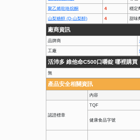
聚乙烯吡咯烷酮
4
穩定
山梨糖醇 (D-山梨醇)
4
甜味
廠商資訊
品牌商
工廠
活沛多 維他命C500口嚼錠 哪裡購買
無
產品安全相關資訊
內容
TQF
認證標章
健康食品字號