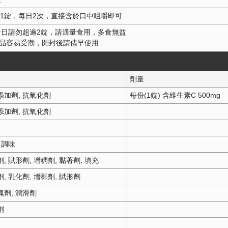
1錠，每日2次，直接含於口中咀嚼即可
 一日請勿超過2錠，請適量食用，多食無益
本品容易受潮，開封後請儘早使用
劑量
添加劑
抗氧化劑
每份(1錠) 含維生素C 500mg
添加劑
抗氧化劑
調味
劑
賦形劑
增稠劑
黏著劑
填充
劑
乳化劑
增黏劑
賦形劑
塊劑
潤滑劑
劑