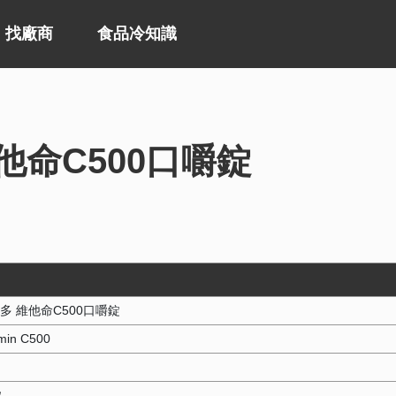
找廠商
食品冷知識
他命C500口嚼錠
多 維他命C500口嚼錠
amin C500
劑
錠