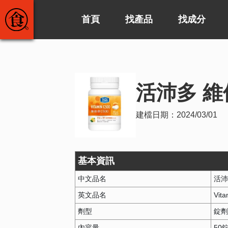
首頁
找產品
找成分
活沛多 維
建檔日期：
2024/03/01
基本資訊
中文品名
活沛
英文品名
Vit
劑型
錠
內容量
50