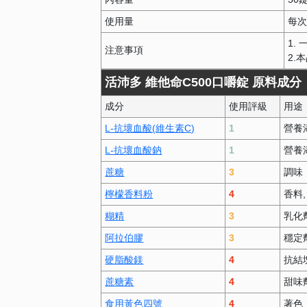
使用量
每次
1.
注意事項
2.
活沛多 維他命C500口嚼錠 原料成分
成分
使用評級
用途
L-抗壞血酸(維生素C)
1
營養
L-抗壞血酸鈉
1
營養
蔗糖
3
調味
檸檬香料粉
4
香料
糊精
3
乳化
阿拉伯膠
3
穩定
硬脂酸鎂
4
抗結
蔗糖素
4
甜味
食用黃色四號
4
著色