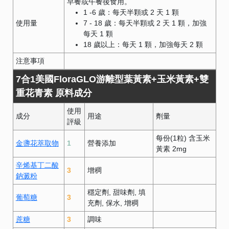
早餐或午餐後食用。
1 -6 歲：每天半顆或 2 天 1 顆
使用量
7 - 18 歲：每天半顆或 2 天 1 顆，加強
每天 1 顆
18 歲以上：每天 1 顆，加強每天 2 顆
注意事項
7合1美國FloraGLO​游離型葉黃素+玉米黃素+雙
重花青素 原料成分
使用
成分
用途
劑量
評級
每份(1粒) 含玉米
金盞花萃取物
1
營養添加
黃素 2mg
辛烯基丁二酸
3
增稠
鈉澱粉
穩定劑
甜味劑
填
葡萄糖
3
充劑
保水
增稠
蔗糖
3
調味