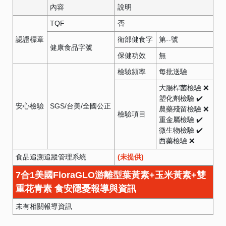
內容
說明
TQF
否
認證標章
衛部健食字
第
--
號
健康食品字號
保健功效
無
檢驗頻率
每批送驗
大腸桿菌檢驗 ❌
塑化劑檢驗 ✔️
安心檢驗
SGS/台美/全國公正
農藥殘留檢驗 ❌
檢驗項目
重金屬檢驗 ✔️
微生物檢驗 ✔️
西藥檢驗 ❌
食品追溯追蹤管理系統
(未提供)
7合1美國FloraGLO​游離型葉黃素+玉米黃素+雙
重花青素 食安隱憂報導與資訊
未有相關報導資訊