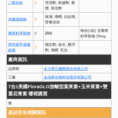
二氧化矽
3
澄清劑
助濾劑
載
體
填充劑
保濕
增稠
抗結塊
米糠濃縮物
3
營養添加
每份(1粒) 含葡萄
葡萄籽萃取物
2
調味
籽萃取物 20mg
羥丙基甲基纖
穩定劑
保水
懸浮
3
維素
劑
增稠
乳化
廠商資訊
品牌商
全力專注國際股份有限公司
工廠
金佳鋒生物科技股份有限公司
7合1美國FloraGLO​游離型葉黃素+玉米黃素+雙
重花青素 哪裡購買
無
產品安全相關資訊