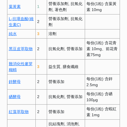
營養添加劑
抗氧化
每份(1粒) 含葉黃
葉黃素
1
劑
著色劑
素 10mg
L-抗壞血酸(維
營養添加劑
抗氧化
2
生素C)
劑
純水
3
溶劑
每份(1粒) 含花青
黑豆皮萃取物
2
抗氧化劑
營養添加
素 10mg、前花青
素75mg
難消化性麥芽
3
益生質
膳食纖維
糊精
每份(1粒) 含鋅
鋅酵母
2
營養添加
2.5mg
每份(1粒) 含硒
硒酵母
2
抗氧化劑
營養添加
100μg
每份(1粒) 含蝦紅
紅藻萃取物
2
營養添加
素 1mg
抗結塊劑
消泡劑